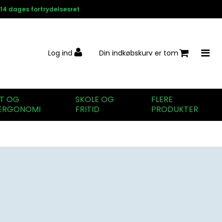
14 dages fortrydelsesret
Log ind
Din indkøbskurv er tom
IT OG
SKOLE OG
FLERE
ERGONOMI
FRITID
PRODUKTER