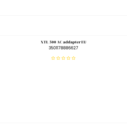
XTL 500 AC addapter EU
3501178886627