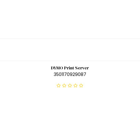
DYMO Print Server
3501170929087