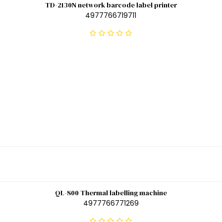
TD-2130N network barcode label printer
4977766719711
QL-800 Thermal labelling machine
4977766771269