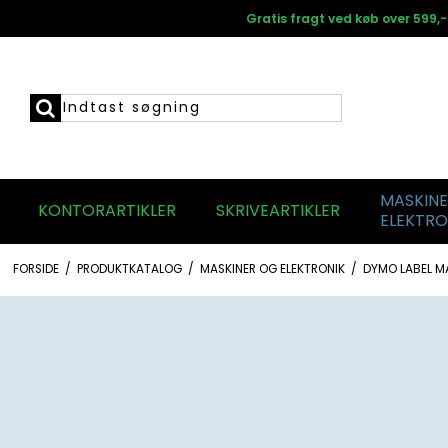
Gratis fragt ved køb over 599,-
MASKIN
KONTORARTIKLER
SKRIVEARTIKLER
ELEKTRO
FORSIDE
/
PRODUKTKATALOG
/
MASKINER OG ELEKTRONIK
/
DYMO LABEL M