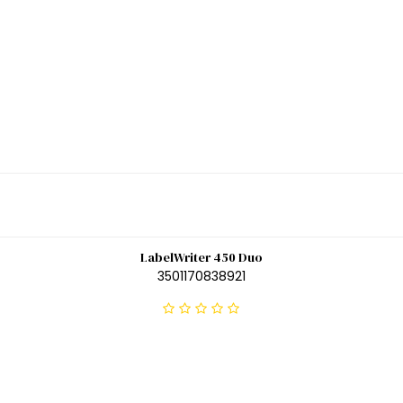
LabelWriter 450 Duo
3501170838921