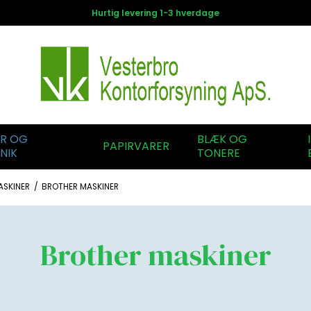
Hurtig levering 1-3 hverdage
ER OG
BLÆK OG
PAPIRVARER
NIK
TONERE
ASKINER
/
BROTHER MASKINER
Brother maskiner