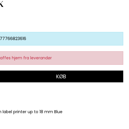
K
77766823616
affes hjem fra leverandør
KØB
label printer up to 18 mm Blue