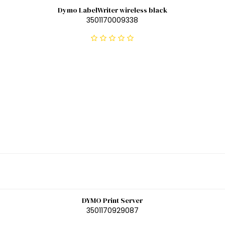
Dymo LabelWriter wireless black
3501170009338
DYMO Print Server
3501170929087