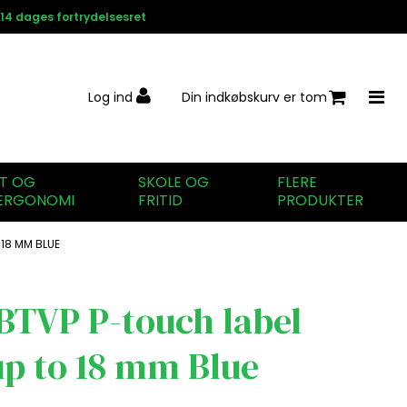
14 dages fortrydelsesret
Log ind
Din indkøbskurv er tom
IT OG
SKOLE OG
FLERE
ERGONOMI
FRITID
PRODUKTER
 18 MM BLUE
BTVP P-touch label
up to 18 mm Blue