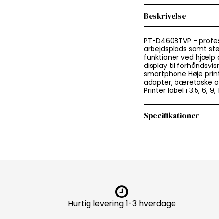
Beskrivelse
PT-D460BTVP - professio
arbejdsplads samt stør
funktioner ved hjælp a
display til forhåndsvis
smartphone Høje prin
adapter, bæretaske og
Printer label i 3.5, 6, 9
Specifikationer
Hurtig levering 1-3 hverdage