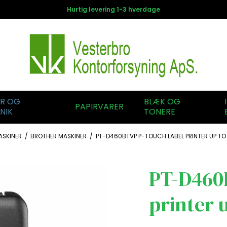
Hurtig levering 1-3 hverdage
ER OG
BLÆK OG
PAPIRVARER
NIK
TONERE
ASKINER
/
BROTHER MASKINER
/
PT-D460BTVP P-TOUCH LABEL PRINTER UP TO
PT-D460
printer 