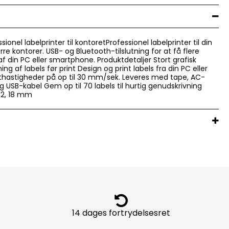
nel labelprinter til kontoretProfessionel labelprinter til din
re kontorer. USB- og Bluetooth-tilslutning for at få flere
f din PC eller smartphone. Produktdetaljer Stort grafisk
ning af labels før print Design og print labels fra din PC eller
thastigheder på op til 30 mm/sek. Leveres med tape, AC-
 USB-kabel Gem op til 70 labels til hurtig genudskrivning
, 12, 18 mm
14 dages fortrydelsesret