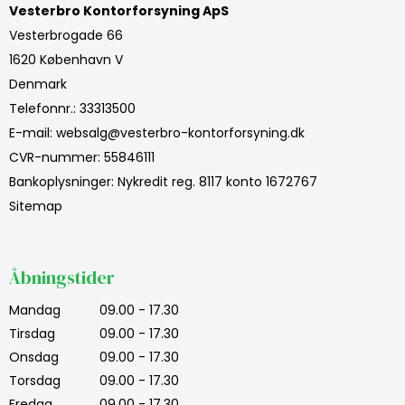
Vesterbro Kontorforsyning ApS
Vesterbrogade 66
1620 København V
Denmark
Telefonnr.
:
33313500
E-mail
:
websalg@vesterbro-kontorforsyning.dk
CVR-nummer
:
55846111
Bankoplysninger
:
Nykredit reg. 8117 konto 1672767
Sitemap
Åbningstider
Mandag
09.00 - 17.30
Tirsdag
09.00 - 17.30
Onsdag
09.00 - 17.30
Torsdag
09.00 - 17.30
Fredag
09.00 - 17.30