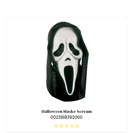
Halloween Maske Scream
0023168392060