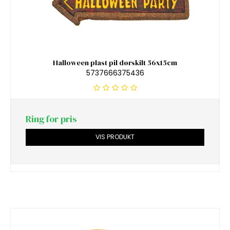
Halloween plast pil dørskilt 56x15cm
5737666375436
Ring for pris
VIS PRODUKT