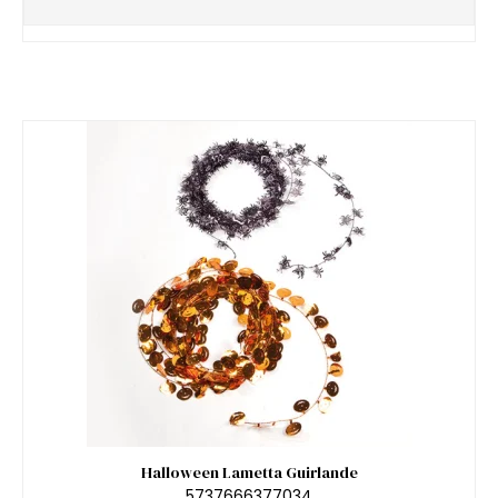
Halloween Lametta Guirlande
5737666377034