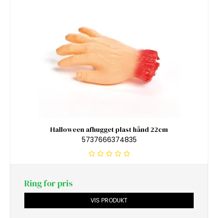
Halloween afhugget plast hånd 22cm
5737666374835
Ring for pris
VIS PRODUKT