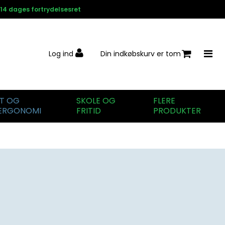
14 dages fortrydelsesret
Log ind
Din indkøbskurv er tom
IT OG
SKOLE OG
FLERE
ERGONOMI
FRITID
PRODUKTER