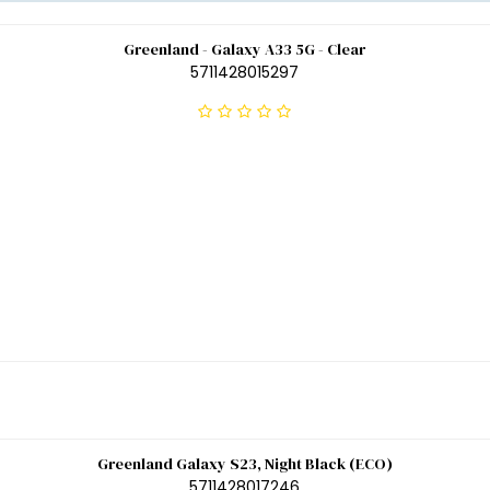
Greenland - Galaxy A33 5G - Clear
5711428015297
Greenland Galaxy S23, Night Black (ECO)
5711428017246