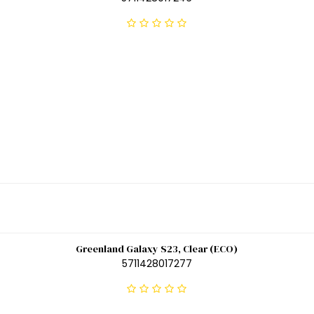
Greenland Galaxy S23, Clear (ECO)
5711428017277