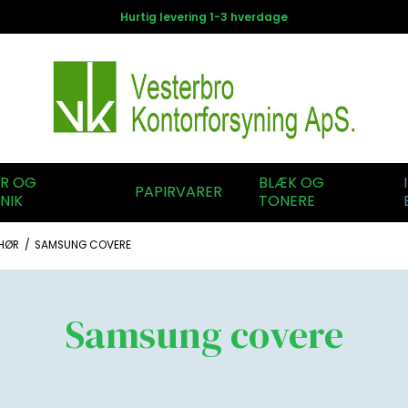
Hurtig levering 1-3 hverdage
ER OG
BLÆK OG
PAPIRVARER
NIK
TONERE
EHØR
/
SAMSUNG COVERE
Samsung covere