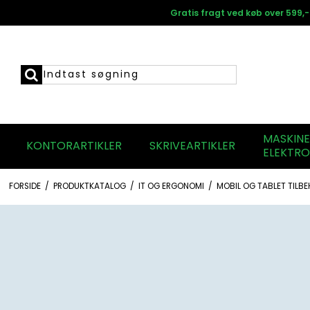
Gratis fragt ved køb over 599,-
MASKIN
KONTORARTIKLER
SKRIVEARTIKLER
ELEKTRO
FORSIDE
/
PRODUKTKATALOG
/
IT OG ERGONOMI
/
MOBIL OG TABLET TILB