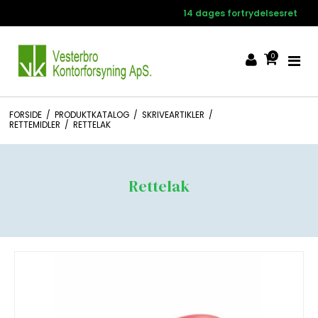
14 dages fortrydelsesret
0
FORSIDE
/
PRODUKTKATALOG
/
SKRIVEARTIKLER
/
RETTEMIDLER
/
RETTELAK
Rettelak