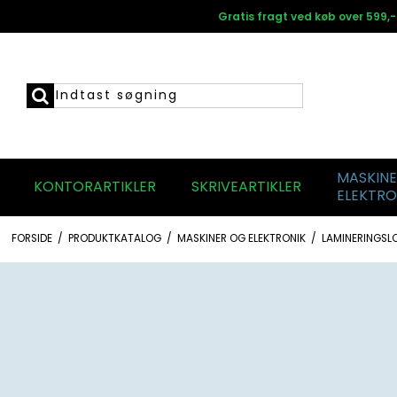
Gratis fragt ved køb over 599,-
MASKIN
KONTORARTIKLER
SKRIVEARTIKLER
ELEKTRO
FORSIDE
/
PRODUKTKATALOG
/
MASKINER OG ELEKTRONIK
/
LAMINERINGS