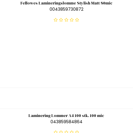
Fellowes Lamineringslomme Stylish Matt 80mic
0043859730872
Laminering Lommer A4 100 stk. 100 mic
043859584864