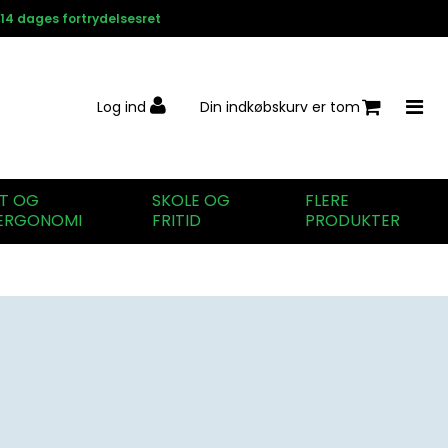
14 dages fortrydelsesret
Log ind
Din indkøbskurv er tom
IT OG
SKOLE OG
FLERE
ERGONOMI
FRITID
PRODUKTER