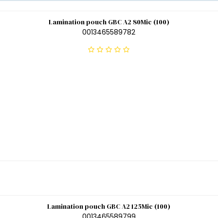
Lamination pouch GBC A2 80Mic (100)
0013465589782
Lamination pouch GBC A2 125Mic (100)
0013465589799