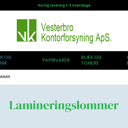
Hurtig levering 1-3 hverdage
ER OG
BLÆK OG
PAPIRVARER
NIK
TONERE
LOMMER
Lamineringslommer