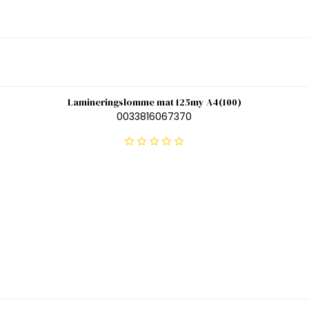
Lamineringslomme mat 125my A4(100)
0033816067370