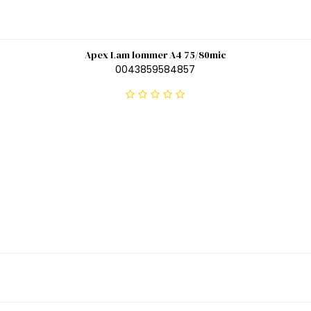
Apex Lam lommer A4 75/80mic
0043859584857