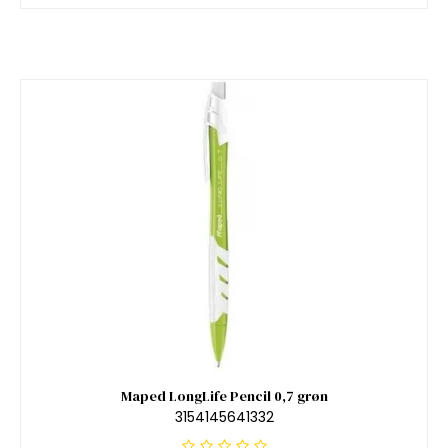
Maped LongLife Pencil 0,7 grøn
3154145641332