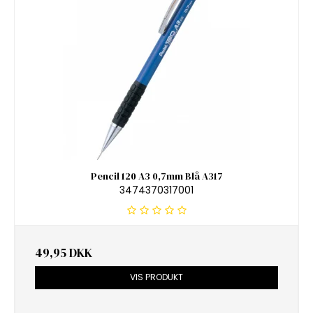
Pencil 120 A3 0,7mm Blå A317
3474370317001
49,95 DKK
VIS PRODUKT