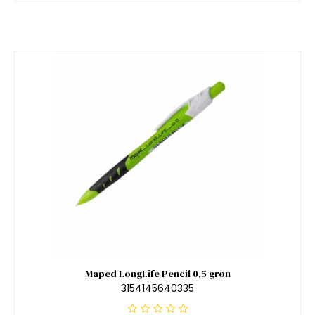
Maped LongLife Pencil 0,5 grøn
3154145640335