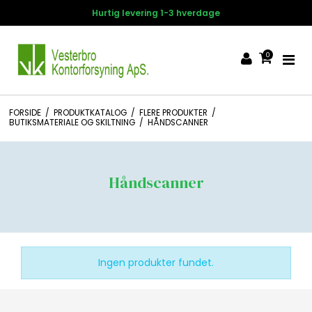
Hurtig levering 1-3 hverdage
0
FORSIDE
/
PRODUKTKATALOG
/
FLERE PRODUKTER
/
BUTIKSMATERIALE OG SKILTNING
/
HÅNDSCANNER
Håndscanner
Ingen produkter fundet.