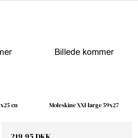
9x25 cn
Moleskine XXl-large 59x27
219,95 DKK