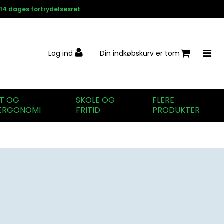
14 dages fortrydelsesret
Log ind
Din indkøbskurv er tom
IT OG
SKOLE OG
FLERE
ERGONOMI
FRITID
PRODUKTER