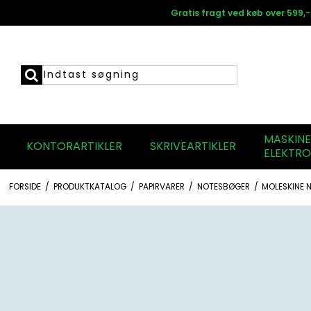
Gratis fragt ved køb over 599,-
MASKIN
KONTORARTIKLER
SKRIVEARTIKLER
ELEKTRO
FORSIDE
/
PRODUKTKATALOG
/
PAPIRVARER
/
NOTESBØGER
/
MOLESKINE 