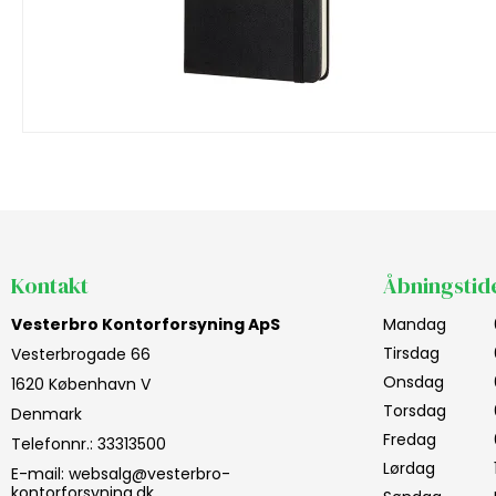
Kontakt
Åbningstid
Vesterbro Kontorforsyning ApS
Mandag
Tirsdag
Vesterbrogade 66
Onsdag
1620 København V
Torsdag
Denmark
Fredag
Telefonnr.
:
33313500
Lørdag
E-mail
:
websalg@vesterbro-
kontorforsyning.dk