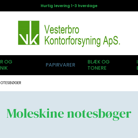
Hurtig levering 1-3 hverdage
ER OG
BLÆK OG
PAPIRVARER
NIK
TONERE
NOTESBØGER
Moleskine notesbøger