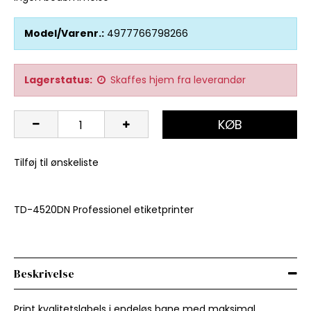
Model/Varenr.:
4977766798266
Lagerstatus:
Skaffes hjem fra leverandør
KØB
Tilføj til ønskeliste
TD-4520DN Professionel etiketprinter
Beskrivelse
Print kvalitetslabels i endeløs bane med maksimal