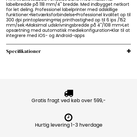
labelbredde på 118 mm/4" bredde. Med indbygget netkort
for let deling. Professionel labelprinter med adskillige
funktioner:•Netværksforbindelse•Professionel kvalitet op til
300 dpi printopløsning•Høj printhastighed op til 6 ips /152
mm/sek.•Maksimal udskrivningsbredde på 4"/108 mm•Let
opsætning med automatisk mediekonfiguration•Klar til at
integrere med iOS- og Android-apps
Specifikationer
Gratis fragt ved køb over 599,-
Hurtig levering 1-3 hverdage