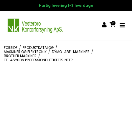
ing 1-3 hverdage
14 dages fort
0
FORSIDE
/
PRODUKTKATALOG
/
MASKINER OG ELEKTRONIK
/
DYMO LABEL MASKINER
/
BROTHER MASKINER
/
TD-4520DN PROFESSIONEL ETIKETPRINTER