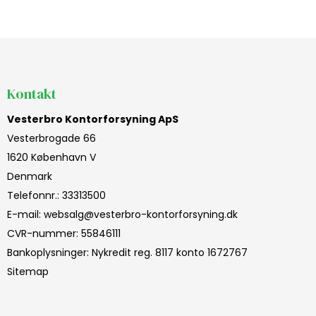
Kontakt
Vesterbro Kontorforsyning ApS
Vesterbrogade 66
1620 København V
Denmark
Telefonnr.
:
33313500
E-mail
:
websalg@vesterbro-kontorforsyning.dk
CVR-nummer
:
55846111
Bankoplysninger
:
Nykredit reg. 8117 konto 1672767
Sitemap