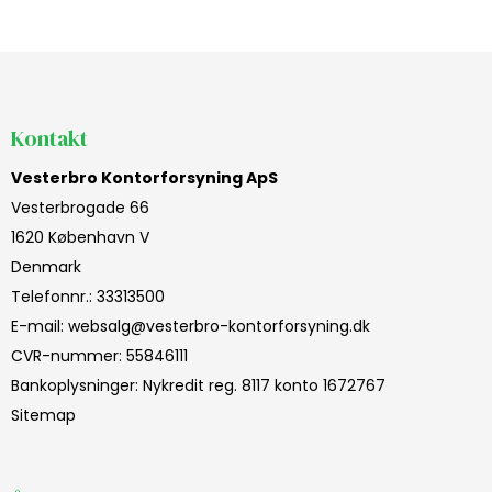
Kontakt
Vesterbro Kontorforsyning ApS
Vesterbrogade 66
1620 København V
Denmark
Telefonnr.
:
33313500
E-mail
:
websalg@vesterbro-kontorforsyning.dk
CVR-nummer
:
55846111
Bankoplysninger
:
Nykredit reg. 8117 konto 1672767
Sitemap