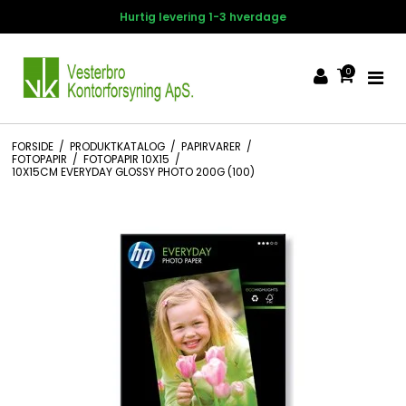
Hurtig levering 1-3 hverdage
0
FORSIDE
/
PRODUKTKATALOG
/
PAPIRVARER
/
FOTOPAPIR
/
FOTOPAPIR 10X15
/
10X15CM EVERYDAY GLOSSY PHOTO 200G (100)