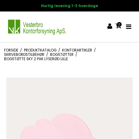
Hurtig levering 1-3 hverdage
0
FORSIDE
/
PRODUKTKATALOG
/
KONTORARTIKLER
/
SKRIVEBORDSTILBEHØR
/
BOGSTØTTER
/
BOGSTØTTE SKY 2 PAK LYSERØD LILLE