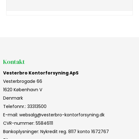
Kontakt
Vesterbro Kontorforsyning ApS
Vesterbrogade 66
1620 København V
Denmark
Telefonnr.
:
33313500
E-mail
:
websalg@vesterbro-kontorforsyning.dk
CVR-nummer
:
55846111
Bankoplysninger
:
Nykredit reg. 8117 konto 1672767