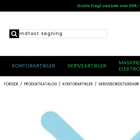
Gratis fragt ved køb over 599,-
MASKIN
KONTORARTIKLER
SKRIVEARTIKLER
ELEKTRO
FORSIDE
/
PRODUKTKATALOG
/
KONTORARTIKLER
/
SKRIVEBORDSTILBEHØR