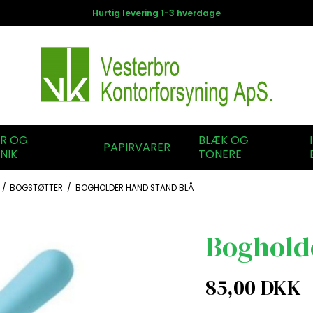
Hurtig levering 1-3 hverdage
ER OG
BLÆK OG
PAPIRVARER
NIK
TONERE
/
BOGSTØTTER
/
BOGHOLDER HAND STAND BLÅ
Boghold
85,00 DKK