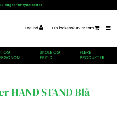
14 dages fortrydelsesret
Log ind
Din indkøbskurv er tom
IT OG
SKOLE OG
FLERE
ERGONOMI
FRITID
PRODUKTER
er HAND STAND Blå