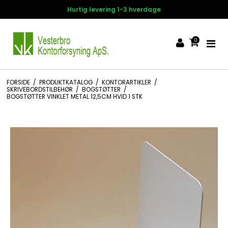
rdage
14 dages fortrydelsesret
0
FORSIDE
/
PRODUKTKATALOG
/
KONTORARTIKLER
/
SKRIVEBORDSTILBEHØR
/
BOGSTØTTER
/
BOGSTØTTER VINKLET METAL 12,5CM HVID 1 STK