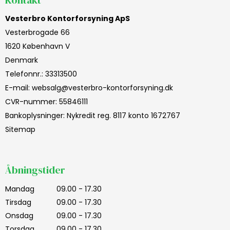
Vesterbro Kontorforsyning ApS
Vesterbrogade 66
1620 København V
Denmark
Telefonnr.
:
33313500
E-mail
:
websalg@vesterbro-kontorforsyning.dk
CVR-nummer
:
55846111
Bankoplysninger
:
Nykredit reg. 8117 konto 1672767
Sitemap
Åbningstider
Mandag
09.00 - 17.30
Tirsdag
09.00 - 17.30
Onsdag
09.00 - 17.30
Torsdag
09.00 - 17.30