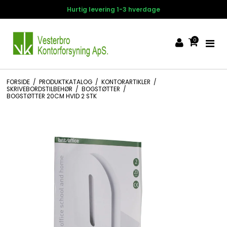
Hurtig levering 1-3 hverdage
0
FORSIDE
/
PRODUKTKATALOG
/
KONTORARTIKLER
/
SKRIVEBORDSTILBEHØR
/
BOGSTØTTER
/
BOGSTØTTER 20CM HVID 2 STK