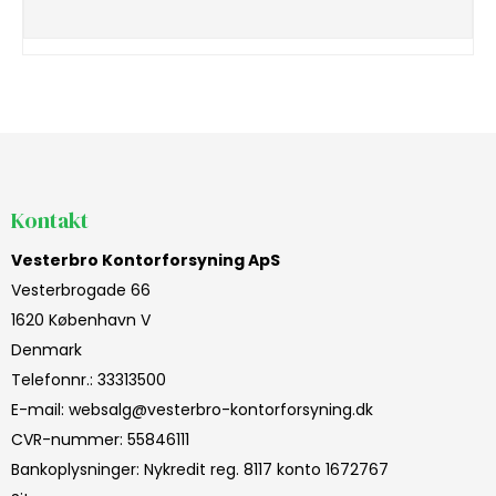
Kontakt
Vesterbro Kontorforsyning ApS
Vesterbrogade 66
1620 København V
Denmark
Telefonnr.
:
33313500
E-mail
:
websalg@vesterbro-kontorforsyning.dk
CVR-nummer
:
55846111
Bankoplysninger
:
Nykredit reg. 8117 konto 1672767