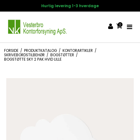
Hurtig levering 1-3 hverdage
0
FORSIDE
/
PRODUKTKATALOG
/
KONTORARTIKLER
/
SKRIVEBORDSTILBEHØR
/
BOGSTØTTER
/
BOGSTØTTE SKY 2 PAK HVID LILLE