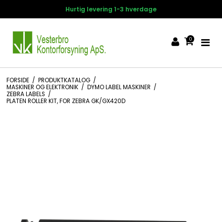
tig levering 1-3 hverdage
14 d
0
FORSIDE
/
PRODUKTKATALOG
/
MASKINER OG ELEKTRONIK
/
DYMO LABEL MASKINER
/
ZEBRA LABELS
/
PLATEN ROLLER KIT, FOR ZEBRA GK/GX420D