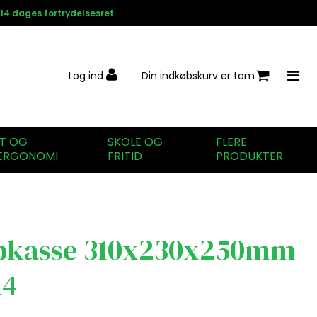
14 dages fortrydelsesret
Log ind
Din indkøbskurv er tom
IT OG
SKOLE OG
FLERE
ERGONOMI
FRITID
PRODUKTER
pkasse 310x230x250mm
A4