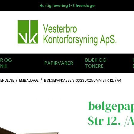
Hurtig levering 1-3 hverdage
ER OG
BLÆK OG
PAPIRVARER
NIK
TONERE
ENDELSE
/
EMBALLAGE
/
BØLGEPAPKASSE 310X230X250MM STR 12. /A4
bølgepa
Str 12. /