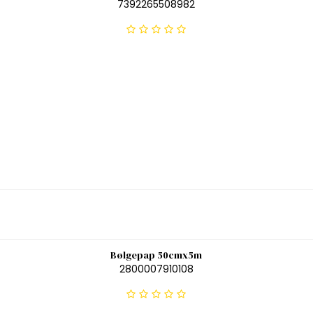
7392265508982
Bølgepap 50cmx5m
2800007910108