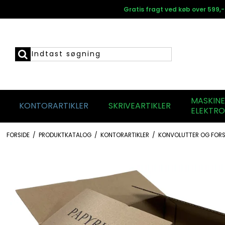
Gratis fragt ved køb over 599,-
MASKIN
KONTORARTIKLER
SKRIVEARTIKLER
ELEKTRO
FORSIDE
/
PRODUKTKATALOG
/
KONTORARTIKLER
/
KONVOLUTTER OG FORS