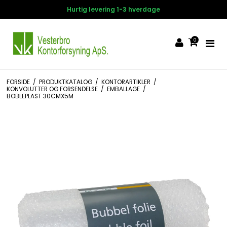
Hurtig levering 1-3 hverdage
0
FORSIDE
/
PRODUKTKATALOG
/
KONTORARTIKLER
/
KONVOLUTTER OG FORSENDELSE
/
EMBALLAGE
/
BOBLEPLAST 30CMX5M