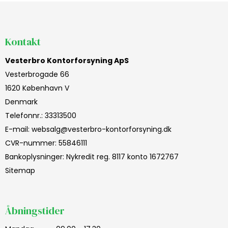
Kontakt
Vesterbro Kontorforsyning ApS
Vesterbrogade 66
1620 København V
Denmark
Telefonnr.
:
33313500
E-mail
:
websalg@vesterbro-kontorforsyning.dk
CVR-nummer
:
55846111
Bankoplysninger
:
Nykredit reg. 8117 konto 1672767
Sitemap
Åbningstider