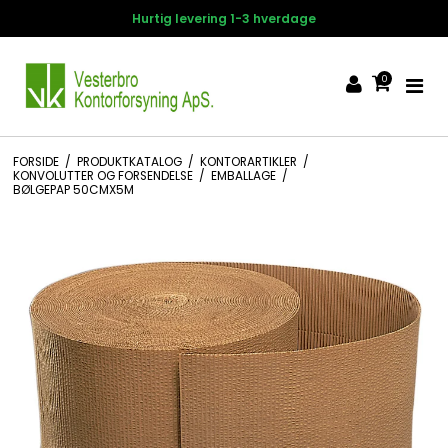
Hurtig levering 1-3 hverdage
0
FORSIDE
/
PRODUKTKATALOG
/
KONTORARTIKLER
/
KONVOLUTTER OG FORSENDELSE
/
EMBALLAGE
/
BØLGEPAP 50CMX5M