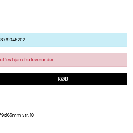
18761045202
affes hjem fra leverandør
KØB
9x165mm Str. 18