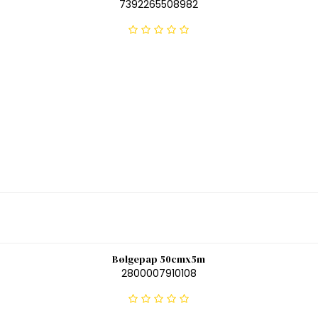
7392265508982
Bølgepap 50cmx5m
2800007910108