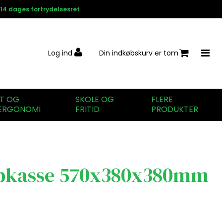
14 dages fortrydelsesret
Log ind
Din indkøbskurv er tom
IT OG
SKOLE OG
FLERE
ERGONOMI
FRITID
PRODUKTER
pkasse 570x380x380mm