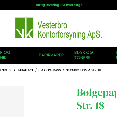
Hurtig levering 1-3 hverdage
ER OG
BLÆK OG
PAPIRVARER
NIK
TONERE
ENDELSE
/
EMBALLAGE
/
BØLGEPAPKASSE 570X380X380MM STR. 18
Bølgepa
Str. 18