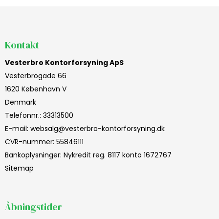
Kontakt
Vesterbro Kontorforsyning ApS
Vesterbrogade 66
1620 København V
Denmark
Telefonnr.
:
33313500
E-mail
:
websalg@vesterbro-kontorforsyning.dk
CVR-nummer
:
55846111
Bankoplysninger
:
Nykredit reg. 8117 konto 1672767
Sitemap
Åbningstider