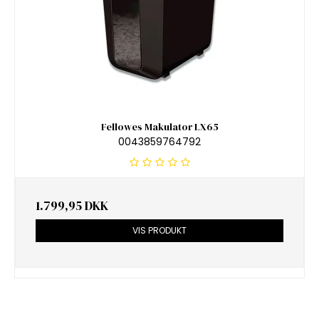
Fellowes Makulator LX65
0043859764792
1.799,95 DKK
VIS PRODUKT