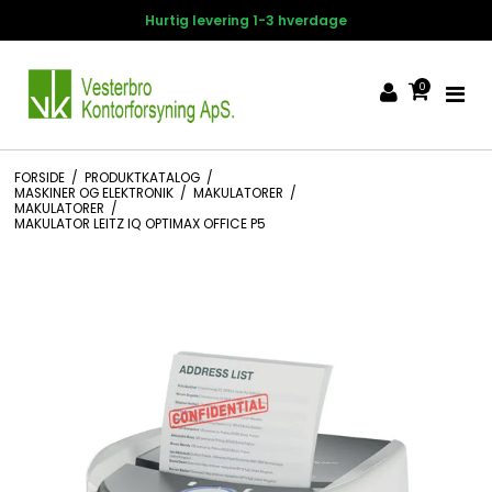
-3 hverdage
14 dages fortrydel
0
FORSIDE
/
PRODUKTKATALOG
/
MASKINER OG ELEKTRONIK
/
MAKULATORER
/
MAKULATORER
/
MAKULATOR LEITZ IQ OPTIMAX OFFICE P5