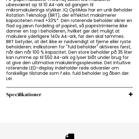
ubesværet op til 10 A4-ark ad gangen til
mikromakulerings stykker. IQ OptiMax har en unik Beholder
Rotation Teknologi (BRT), der effektivt maksimerer
kapaciteten med +33%*. Den roterende beholder sikrer en
flad og jævn fordeling af papiret, så papirstrimlerne ikke
danner en top i beholderen, hvilket gør det muligt at
makulere yderligere 140x A4-ark, før den skal tømmes.
BRT betyder, at det ikke er nødvendigt at fjerne eller ryste
beholderen; indikatoren for "fuld beholder" aktiveres først,
når den når 100 % kapacitet. Den store beholder på 35 liter
kan rumme op til 550 A4-ark og lyser blåt under brug for
at give den ultimative makuleringsoplevelse. Det intuitive
roterende LED-display indeholder røde advarsler om
forskellige tilstande som f.eks. fuld beholder og åben dør.
Lei
Specifikationer