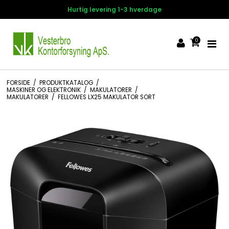
Hurtig levering 1-3 hverdage
0
FORSIDE
/
PRODUKTKATALOG
/
MASKINER OG ELEKTRONIK
/
MAKULATORER
/
MAKULATORER
/
FELLOWES LX25 MAKULATOR SORT