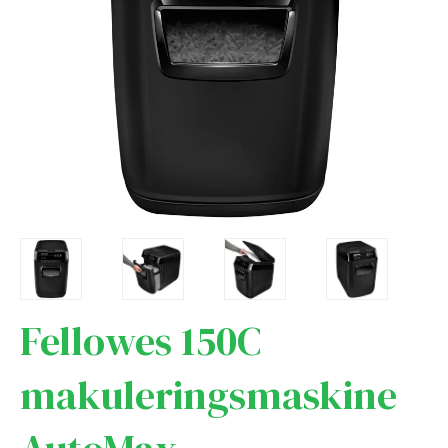
Fellowes 150C
makuleringsmaskine