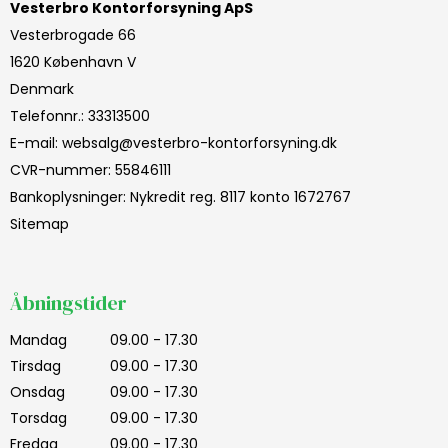
Vesterbro Kontorforsyning ApS
Vesterbrogade 66
1620 København V
Denmark
Telefonnr.
:
33313500
E-mail
:
websalg@vesterbro-kontorforsyning.dk
CVR-nummer
:
55846111
Bankoplysninger
:
Nykredit reg. 8117 konto 1672767
Sitemap
Åbningstider
Mandag
09.00 - 17.30
Tirsdag
09.00 - 17.30
Onsdag
09.00 - 17.30
Torsdag
09.00 - 17.30
Fredag
09.00 - 17.30