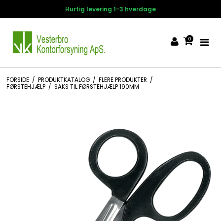
-3 hverdage
14 dages fortrydel
0
FORSIDE
/
PRODUKTKATALOG
/
FLERE PRODUKTER
/
FØRSTEHJÆLP
/
SAKS TIL FØRSTEHJÆLP 190MM