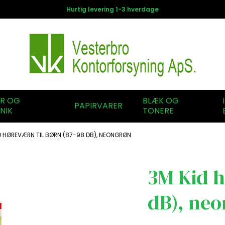
Hurtig levering 1-3 hverdage
ER OG
BLÆK OG
PAPIRVARER
NIK
TONERE
D HØREVÆRN TIL BØRN (87-98 DB), NEONGRØN
3M Kid h
dB), ne