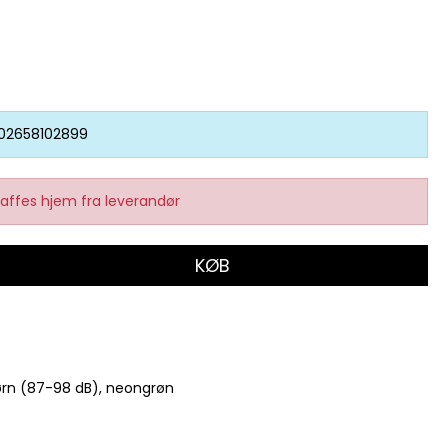
02658102899
affes hjem fra leverandør
KØB
ørn (87-98 dB), neongrøn