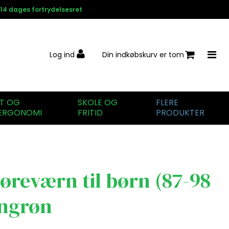
14 dages fortrydelsesret
Log ind
Din indkøbskurv er tom
IT OG
SKOLE OG
FLERE
ERGONOMI
FRITID
PRODUKTER
øreværn til børn (87-98
ongrøn