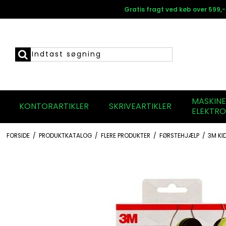
Gratis fragt ved køb over 599,-
MASKIN
KONTORARTIKLER
SKRIVEARTIKLER
ELEKTRO
FORSIDE
/
PRODUKTKATALOG
/
FLERE PRODUKTER
/
FØRSTEHJÆLP
/
3M KI