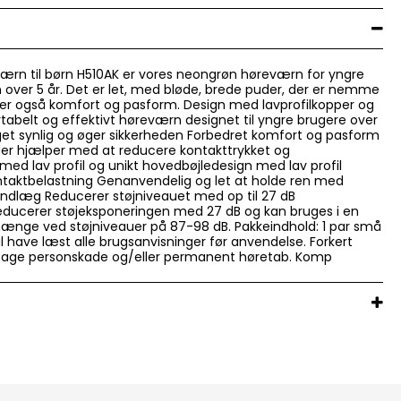
ærn til børn H510AK er vores neongrøn høreværn for yngre
n over 5 år. Det er let, med bløde, brede puder, der er nemme
rer også komfort og pasform. Design med lavprofilkopper og
tabelt og effektivt høreværn designet til yngre brugere over
et synlig og øger sikkerheden Forbedret komfort og pasform
er hjælper med at reducere kontakttrykket og
d lav profil og unikt hovedbøjledesign med lav profil
taktbelastning Genanvendelig og let at holde ren med
 indlæg Reducerer støjniveauet med op til 27 dB
educerer støjeksponeringen med 27 dB og kan bruges i en
ge ved støjniveauer på 87-98 dB. Pakkeindhold: 1 par små
 have læst alle brugsanvisninger før anvendelse. Forkert
sage personskade og/eller permanent høretab. Komp