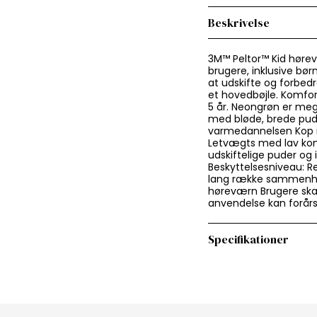
Beskrivelse
3M™ Peltor™ Kid hørev
brugere, inklusive bør
at udskifte og forbed
et hovedbøjle. Komfor
5 år. Neongrøn er meg
med bløde, brede pud
varmedannelsen Kop me
Letvægts med lav kon
udskiftelige puder og
Beskyttelsesniveau: R
lang række sammenhæn
høreværn Brugere skal
anvendelse kan forår
Specifikationer