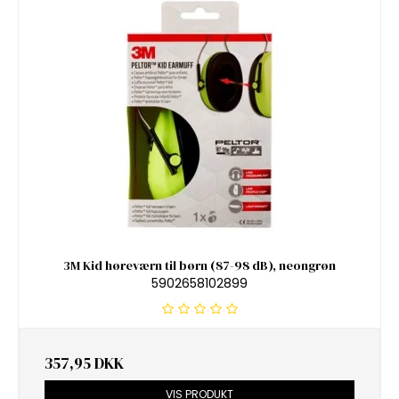
3M Kid høreværn til børn (87-98 dB), neongrøn
5902658102899
357,95 DKK
VIS PRODUKT