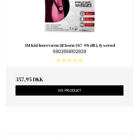
3M Kid høreværn til børn (87-98 dB), lyserød
5902658102929
357,95 DKK
VIS PRODUKT