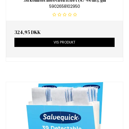
3M Komfort høreværn H510A (87-98 dB), gul
5902658102950
324,95 DKK
VIS PRODUKT