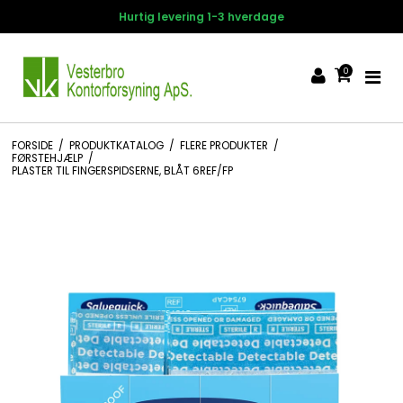
Hurtig levering 1-3 hverdage
0
FORSIDE
/
PRODUKTKATALOG
/
FLERE PRODUKTER
/
FØRSTEHJÆLP
/
PLASTER TIL FINGERSPIDSERNE, BLÅT 6REF/FP