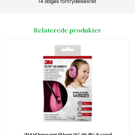
14 dages fortrydelsesret
Relaterede produkter
3M Kid høreværn til børn (87-98 dB), lyserød