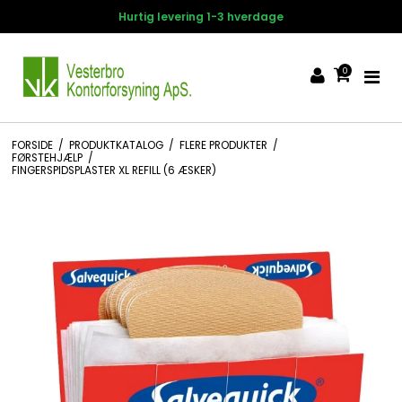
g 1-3 hverdage
14 dages fortry
0
FORSIDE
/
PRODUKTKATALOG
/
FLERE PRODUKTER
/
FØRSTEHJÆLP
/
FINGERSPIDSPLASTER XL REFILL (6 ÆSKER)