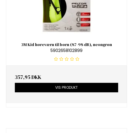
3M Kid høreværn til børn (87-98 dB), neongrøn
5902658102899
357,95 DKK
VIS PRODUKT