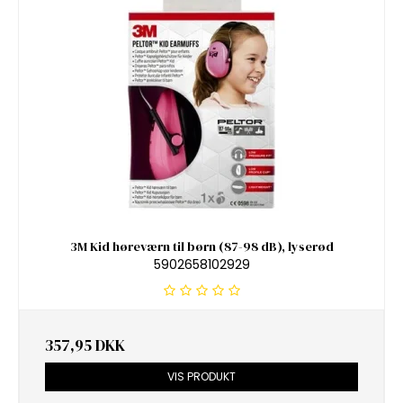
3M Kid høreværn til børn (87-98 dB), lyserød
5902658102929
357,95 DKK
VIS PRODUKT