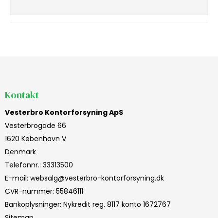
Kontakt
Vesterbro Kontorforsyning ApS
Vesterbrogade 66
1620 København V
Denmark
Telefonnr.
:
33313500
E-mail
:
websalg@vesterbro-kontorforsyning.dk
CVR-nummer
:
55846111
Bankoplysninger
:
Nykredit reg. 8117 konto 1672767
Sitemap