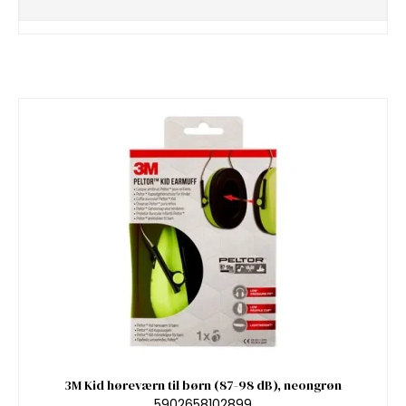
3M Kid høreværn til børn (87-98 dB), neongrøn
5902658102899