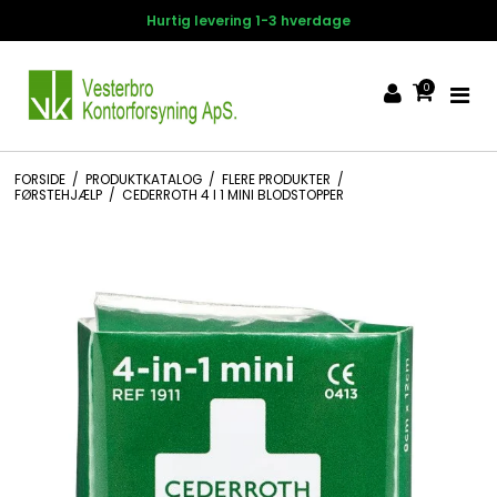
rdage
14 dages fortrydelsesret
0
FORSIDE
/
PRODUKTKATALOG
/
FLERE PRODUKTER
/
FØRSTEHJÆLP
/
CEDERROTH 4 I 1 MINI BLODSTOPPER