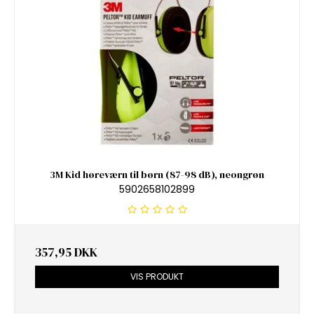
3M Kid høreværn til børn (87-98 dB), neongrøn
5902658102899
357,95 DKK
VIS PRODUKT