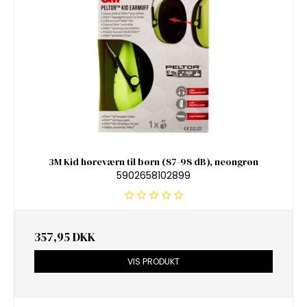
3M Kid høreværn til børn (87-98 dB), neongrøn
5902658102899
357,95 DKK
VIS PRODUKT