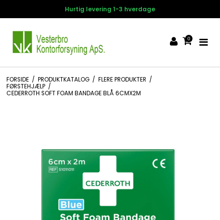
Hurtig levering 1-3 hverdage
0
FORSIDE
/
PRODUKTKATALOG
/
FLERE PRODUKTER
/
FØRSTEHJÆLP
/
CEDERROTH SOFT FOAM BANDAGE BLÅ 6CMX2M