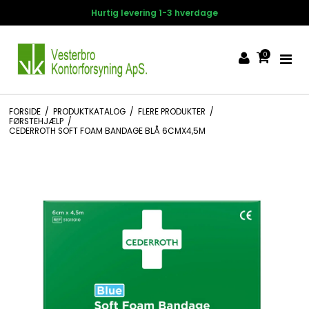
 hverdage
14 dages fortrydelse
0
FORSIDE
/
PRODUKTKATALOG
/
FLERE PRODUKTER
/
FØRSTEHJÆLP
/
CEDERROTH SOFT FOAM BANDAGE BLÅ 6CMX4,5M