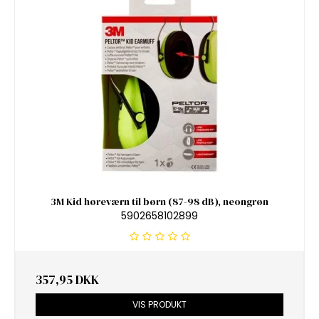
3M Kid høreværn til børn (87-98 dB), neongrøn
5902658102899
357,95 DKK
VIS PRODUKT