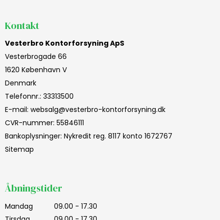
Kontakt
Vesterbro Kontorforsyning ApS
Vesterbrogade 66
1620 København V
Denmark
Telefonnr.
:
33313500
E-mail
:
websalg@vesterbro-kontorforsyning.dk
CVR-nummer
:
55846111
Bankoplysninger
:
Nykredit reg. 8117 konto 1672767
Sitemap
Åbningstider
Mandag
09.00 - 17.30
Tirsdag
09.00 - 17.30