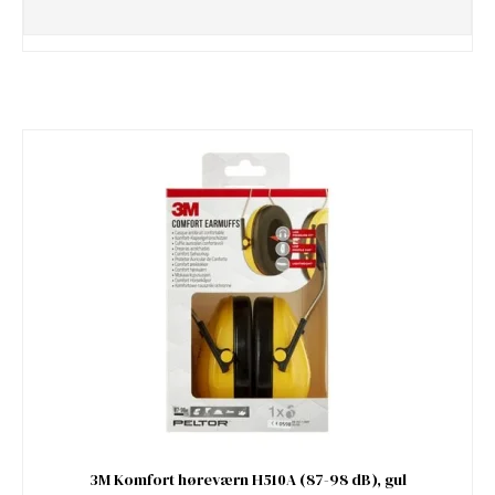
3M Komfort høreværn H510A (87-98 dB), gul