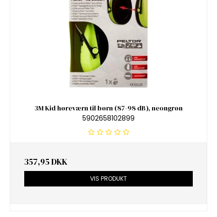
3M Kid høreværn til børn (87-98 dB), neongrøn
5902658102899
357,95 DKK
VIS PRODUKT