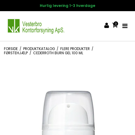
 levering 1-3 hverdage
14 dage
0
FORSIDE
/
PRODUKTKATALOG
/
FLERE PRODUKTER
/
FØRSTEHJÆLP
/
CEDERROTH BURN GEL 100 ML