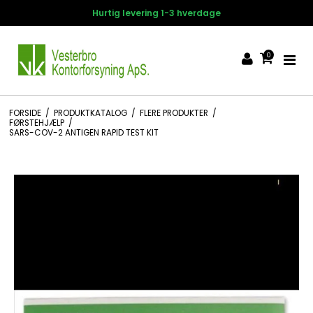
verdage
14 dages fortrydelsesr
0
FORSIDE
/
PRODUKTKATALOG
/
FLERE PRODUKTER
/
FØRSTEHJÆLP
/
SARS-COV-2 ANTIGEN RAPID TEST KIT