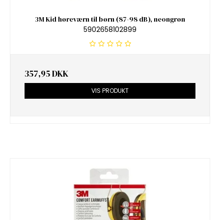
3M Kid høreværn til børn (87-98 dB), neongrøn
5902658102899
357,95 DKK
VIS PRODUKT