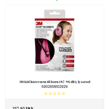
3M Kid høreværn til børn (87-98 dB), lyserød
5902658102929
357,95 DKK