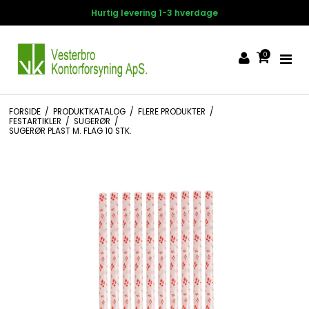
Hurtig levering 1-3 hverdage
0
FORSIDE
/
PRODUKTKATALOG
/
FLERE PRODUKTER
/
FESTARTIKLER
/
SUGERØR
/
SUGERØR PLAST M. FLAG 10 STK.