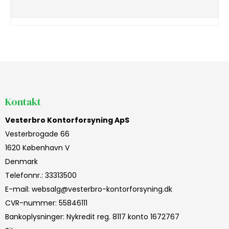
Kontakt
Vesterbro Kontorforsyning ApS
Vesterbrogade 66
1620 København V
Denmark
Telefonnr.
:
33313500
E-mail
:
websalg@vesterbro-kontorforsyning.dk
CVR-nummer
:
55846111
Bankoplysninger
:
Nykredit reg. 8117 konto 1672767