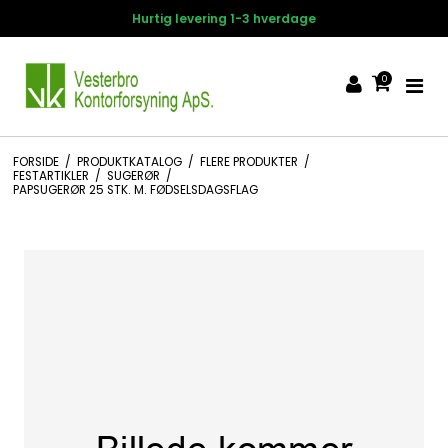
Hurtig levering 1-3 hverdage
0
FORSIDE
/
PRODUKTKATALOG
/
FLERE PRODUKTER
/
FESTARTIKLER
/
SUGERØR
/
PAPSUGERØR 25 STK. M. FØDSELSDAGSFLAG