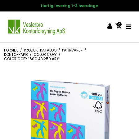
Hurtig levering 1-3 hverdage
1
0
FORSIDE
/
PRODUKTKATALOG
/
PAPIRVARER
/
KONTORPAPIR
/
COLOR COPY
/
COLOR COPY 160G A3 250 ARK