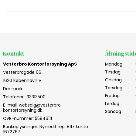
Kontakt
Åbningstid
Vesterbro Kontorforsyning ApS
Mandag
Tirsdag
Vesterbrogade 66
Onsdag
1620 København V
Torsdag
Denmark
Fredag
Telefonnr.
:
33313500
Lørdag
E-mail
:
websalg@vesterbro-
kontorforsyning.dk
Søndag
CVR-nummer
:
55846111
Bankoplysninger
:
Nykredit reg. 8117 konto
1672767