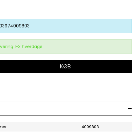
03974009803
vering 1-3 hverdage
KØB
mer
4009803