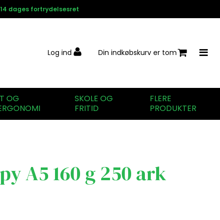
14 dages fortrydelsesret
Log ind
Din indkøbskurv er tom
IT OG
SKOLE OG
FLERE
ERGONOMI
FRITID
PRODUKTER
py A5 160 g 250 ark