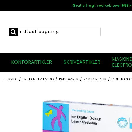
Gratis fragt ved køb over 599,-
MASKIN
KONTORARTIKLER
SKRIVEARTIKLER
ELEKTRO
FORSIDE
/
PRODUKTKATALOG
/
PAPIRVARER
/
KONTORPAPIR
/
COLOR COP