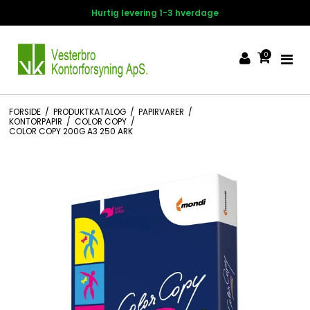
Hurtig levering 1-3 hverdage
0
FORSIDE
/
PRODUKTKATALOG
/
PAPIRVARER
/
KONTORPAPIR
/
COLOR COPY
/
COLOR COPY 200G A3 250 ARK