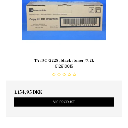
TA /DC /2228 /black /toner /7.2k
612810015
1.154,95 DKK
VIS PRODUKT