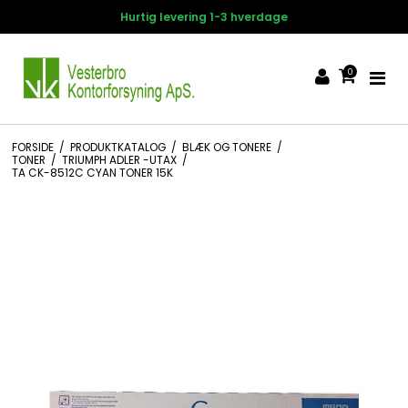
tig levering 1-3 hverdage
14 d
0
FORSIDE
/
PRODUKTKATALOG
/
BLÆK OG TONERE
/
TONER
/
TRIUMPH ADLER -UTAX
/
TA CK-8512C CYAN TONER 15K