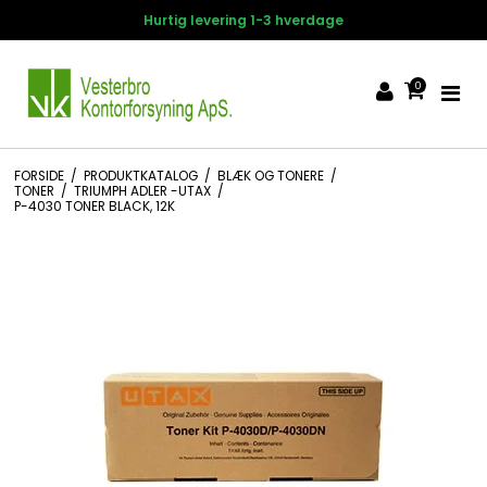
Hurtig levering 1-3 hverdage
0
FORSIDE
/
PRODUKTKATALOG
/
BLÆK OG TONERE
/
TONER
/
TRIUMPH ADLER -UTAX
/
P-4030 TONER BLACK, 12K