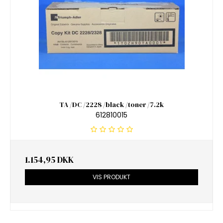
TA /DC /2228 /black /toner /7.2k
612810015
1.154,95 DKK
VIS PRODUKT