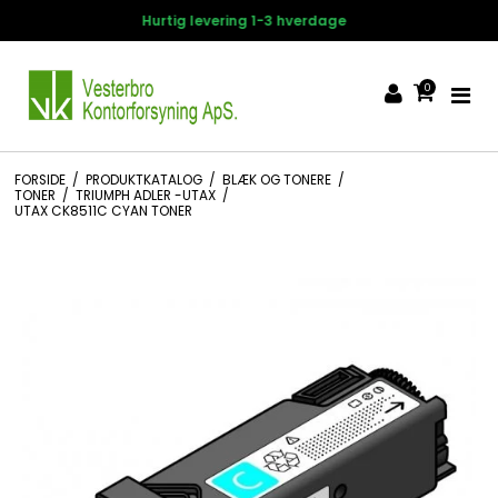
14 dages fortrydelsesret
0
FORSIDE
/
PRODUKTKATALOG
/
BLÆK OG TONERE
/
TONER
/
TRIUMPH ADLER -UTAX
/
UTAX CK8511C CYAN TONER