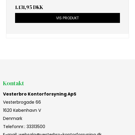
1.131,95 DKK
VIS PRODUKT
Kontakt
Vesterbro Kontorforsyning ApS
Vesterbrogade 66
1620 København V
Denmark
Telefonnr.
:
33313500
E-mail
:
websalg@vesterbro-kontorforsyning.dk