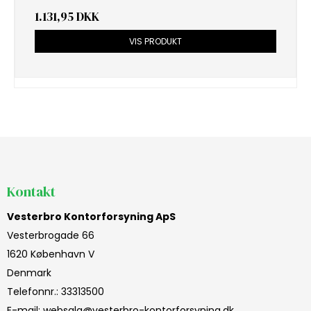
1.131,95 DKK
VIS PRODUKT
Kontakt
Vesterbro Kontorforsyning ApS
Vesterbrogade 66
1620 København V
Denmark
Telefonnr.
:
33313500
E-mail
:
websalg@vesterbro-kontorforsyning.dk