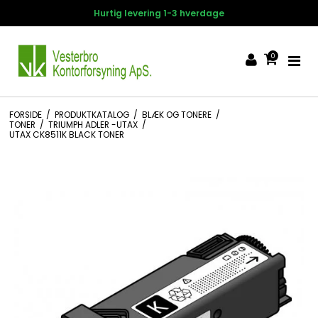
Hurtig levering 1-3 hverdage
0
FORSIDE
/
PRODUKTKATALOG
/
BLÆK OG TONERE
/
TONER
/
TRIUMPH ADLER -UTAX
/
UTAX CK8511K BLACK TONER