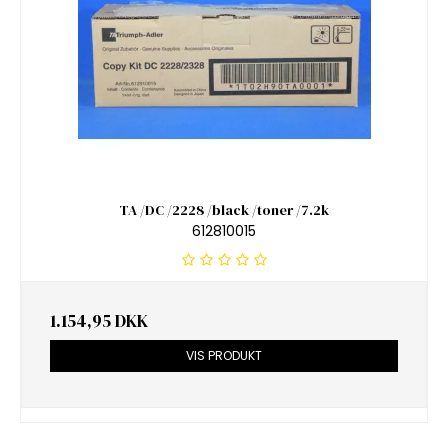
TA /DC /2228 /black /toner /7.2k
612810015
1.154,95 DKK
VIS PRODUKT