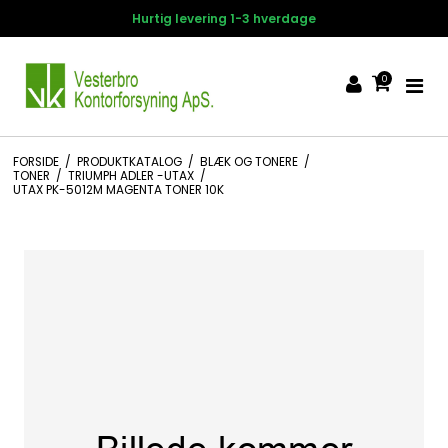
tig levering 1-3 hverdage
14 d
0
FORSIDE
/
PRODUKTKATALOG
/
BLÆK OG TONERE
/
TONER
/
TRIUMPH ADLER -UTAX
/
UTAX PK-5012M MAGENTA TONER 10K