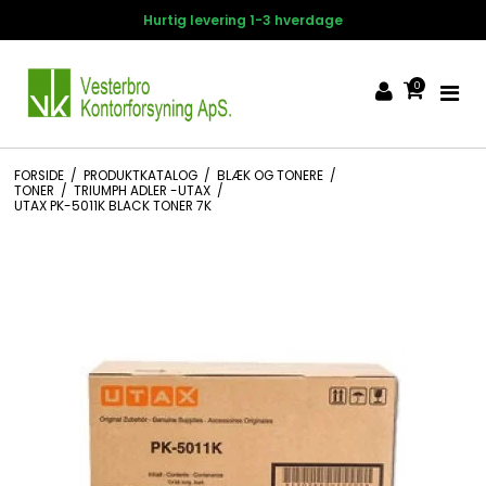
ing 1-3 hverdage
14 dages fort
0
FORSIDE
/
PRODUKTKATALOG
/
BLÆK OG TONERE
/
TONER
/
TRIUMPH ADLER -UTAX
/
UTAX PK-5011K BLACK TONER 7K