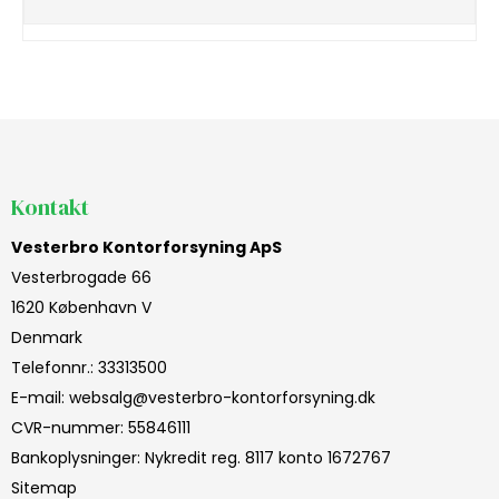
Kontakt
Vesterbro Kontorforsyning ApS
Vesterbrogade 66
1620 København V
Denmark
Telefonnr.
:
33313500
E-mail
:
websalg@vesterbro-kontorforsyning.dk
CVR-nummer
:
55846111
Bankoplysninger
:
Nykredit reg. 8117 konto 1672767
Sitemap