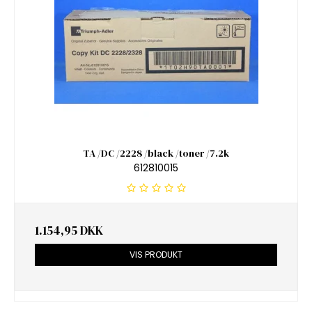
TA /DC /2228 /black /toner /7.2k
612810015
1.154,95 DKK
VIS PRODUKT