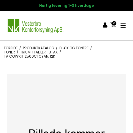
Hurtig levering 1-3 hverdage
0
FORSIDE
/
PRODUKTKATALOG
/
BLÆK OG TONERE
/
TONER
/
TRIUMPH ADLER -UTAX
/
TA COPYKIT 2500CI CYAN, 12K