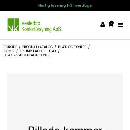
Hurtig levering 1-3 hverdage
0
FORSIDE
/
PRODUKTKATALOG
/
BLÆK OG TONERE
/
TONER
/
TRIUMPH ADLER -UTAX
/
UTAX 2550CI BLACK TONER