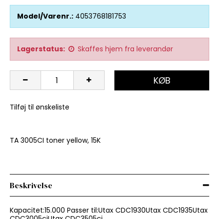
Model/Varenr.:
4053768181753
Lagerstatus:
Skaffes hjem fra leverandør
KØB
Tilføj til ønskeliste
TA 3005CI toner yellow, 15K
Beskrivelse
Kapacitet:15.000 Passer til:Utax CDC1930Utax CDC1935Utax
CDC3005ciUtax CDC3505ci