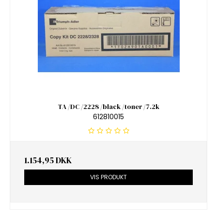
TA /DC /2228 /black /toner /7.2k
612810015
1.154,95 DKK
VIS PRODUKT