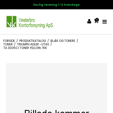
Hurtig levering 1-3 hverdage
0
FORSIDE
/
PRODUKTKATALOG
/
BLÆK OG TONERE
/
TONER
/
TRIUMPH ADLER -UTAX
/
TA 3005CI TONER YELLOW, 15K